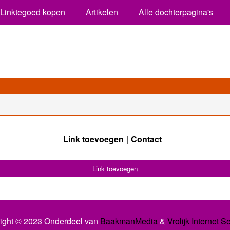
Linktegoed kopen
Artikelen
Alle dochterpagina's
Link toevoegen
Contact
Link toevoegen
ight © 2023 Onderdeel van
BaakmanMedia
&
Vrolijk Internet S